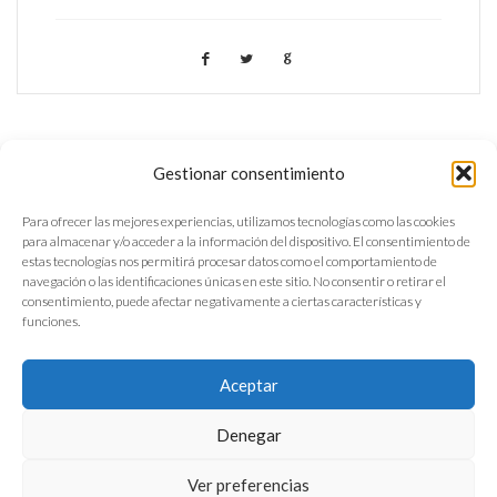
Gestionar consentimiento
Para ofrecer las mejores experiencias, utilizamos tecnologías como las cookies
para almacenar y/o acceder a la información del dispositivo. El consentimiento de
estas tecnologías nos permitirá procesar datos como el comportamiento de
navegación o las identificaciones únicas en este sitio. No consentir o retirar el
consentimiento, puede afectar negativamente a ciertas características y
funciones.
Aceptar
Política de privacidad
Denegar
Aviso legal
Ver preferencias