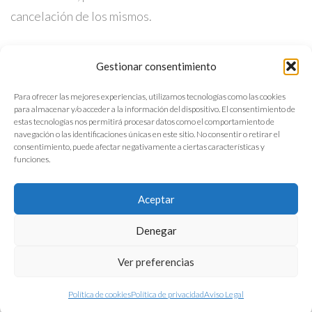
cancelación de los mismos.
Gestionar consentimiento
Para ofrecer las mejores experiencias, utilizamos tecnologías como las cookies
para almacenar y/o acceder a la información del dispositivo. El consentimiento de
estas tecnologías nos permitirá procesar datos como el comportamiento de
navegación o las identificaciones únicas en este sitio. No consentir o retirar el
consentimiento, puede afectar negativamente a ciertas características y
funciones.
Aceptar
Política de privacidad
Denegar
Aviso legal
Ver preferencias
Política de cookies
Política de privacidad
Aviso Legal