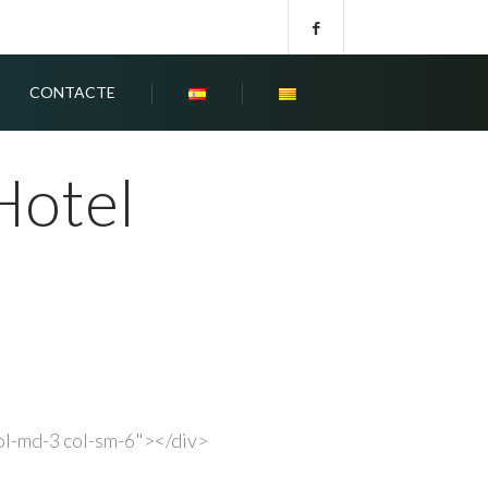
CONTACTE
Hotel
ol-md-3 col-sm-6">
</div>