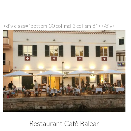
<div class="bottom-30 col-md-3 col-sm-6">
</div>
Restaurant Cafè Balear