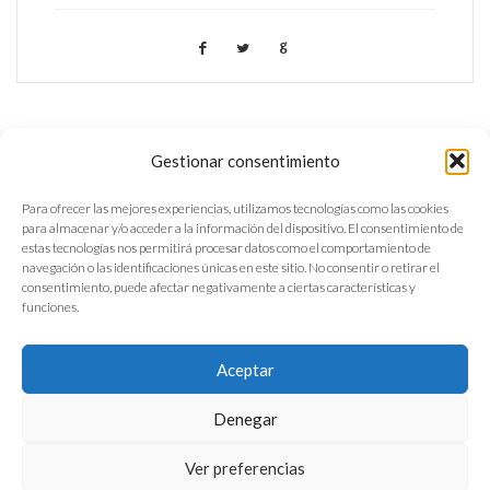
Gestionar consentimiento
Para ofrecer las mejores experiencias, utilizamos tecnologías como las cookies
para almacenar y/o acceder a la información del dispositivo. El consentimiento de
estas tecnologías nos permitirá procesar datos como el comportamiento de
navegación o las identificaciones únicas en este sitio. No consentir o retirar el
consentimiento, puede afectar negativamente a ciertas características y
funciones.
Aceptar
Política de privacidad
Denegar
Aviso legal
Ver preferencias