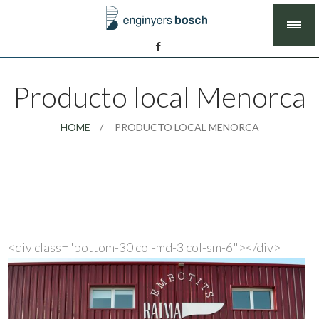
Producto local Menorca
HOME
PRODUCTO LOCAL MENORCA
<div class="bottom-30 col-md-3 col-sm-6">
</div>